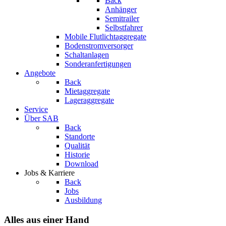
Back
Anhänger
Semitrailer
Selbstfahrer
Mobile Flutlichtaggregate
Bodenstromversorger
Schaltanlagen
Sonderanfertigungen
Angebote
Back
Mietaggregate
Lageraggregate
Service
Über SAB
Back
Standorte
Qualität
Historie
Download
Jobs & Karriere
Back
Jobs
Ausbildung
Alles aus einer Hand