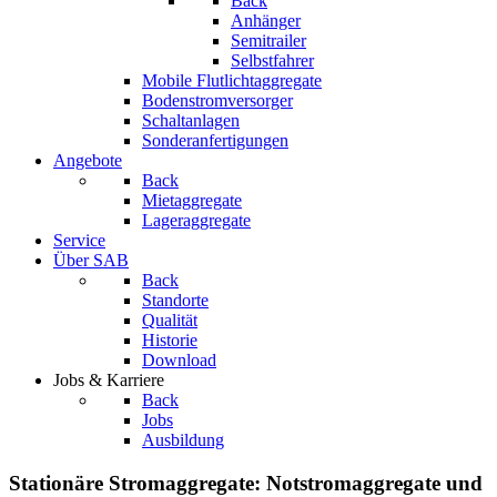
Back
Anhänger
Semitrailer
Selbstfahrer
Mobile Flutlichtaggregate
Bodenstromversorger
Schaltanlagen
Sonderanfertigungen
Angebote
Back
Mietaggregate
Lageraggregate
Service
Über SAB
Back
Standorte
Qualität
Historie
Download
Jobs & Karriere
Back
Jobs
Ausbildung
Stationäre Stromaggregate: Notstromaggregate und